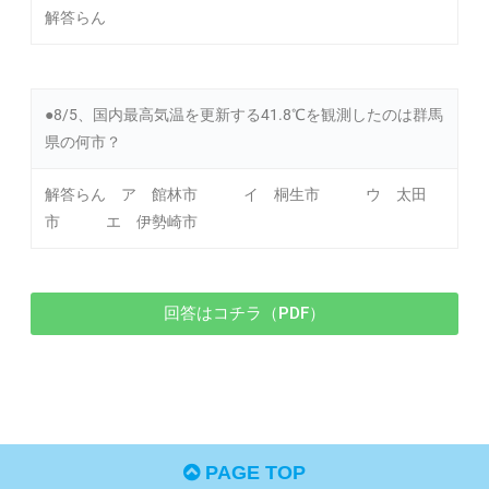
解答らん
●8/5、国内最高気温を更新する41.8℃を観測したのは群馬
県の何市？
解答らん ア 館林市 イ 桐生市 ウ 太田
市 エ 伊勢崎市
回答はコチラ（PDF）
PAGE TOP