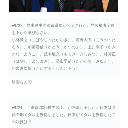
●9/22、自由民主党総裁選挙が公示された。立候補者全員
を下から選びなさい。
小林鷹之（こばやし・たかゆき）、河野太郎（こうの・た
ろう）、加藤勝信（かとう・かつのぶ）、上川陽子（かみ
かわ・ようこ）、茂木敏充（もてぎ・としみつ）、林芳正
（はやし・よしまさ）、高市早苗（たかいち・さなえ）、
小泉進次郎（こいずみ・しんじろう）
解答らん①
●9/21、「東京2025世界陸上」が閉幕しました。日本は２
個の銅メダルを獲得しました。日本がメダルを獲得したこ
の競技は？