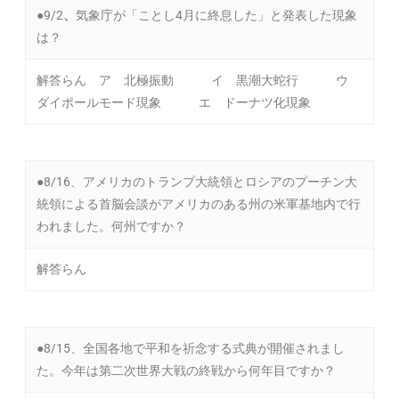
●9/2
、
気象庁が「ことし4月に終息した」と発表した現象
は？
解答らん ア 北極振動 イ 黒潮大蛇行 ウ
ダイポールモード現象 エ ドーナツ化現象
●8/16、アメリカのトランプ大統領とロシアのプーチン大
統領による首脳会談がアメリカのある州の米軍基地内で行
われました。何州ですか？
解答らん
●8/15、全国各地で平和を祈念する式典が開催されまし
た。今年は第二次世界大戦の終戦から何年目ですか？