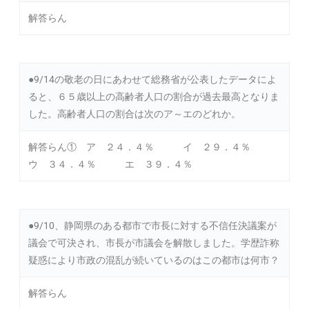
解答らん
●9/14の敬老の日にあわせて総務省が公表したデータによ
ると、６５歳以上の高齢者人口の割合が過去最高となりま
した。高齢者人口の割合は次のア～エのどれか。
解答らん① ア ２４．４％ イ ２９．４％
ウ ３４．４％ エ ３９．４％
●9/10、静岡県のある都市で市長に対する不信任決議案が
議会で可決され、市長が市議会を解散しました。学歴詐称
疑惑により市政の混乱が続いているのはこの都市は何市？
解答らん